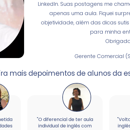
LinkedIn. Suas postagens me cham
apenas uma aula. Fiquei surpr
objetividade, além das dicas sut
para minha ent
Obrigado
Gerente Comercial (S
ira mais depoimentos de alunos da es
etida
"O diferencial de ter aula
"Volt
idades
individual de inglês com
inglê