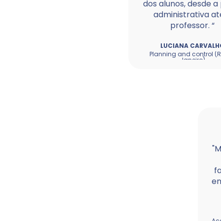
dos alunos, desde a
administrativa at
professor. “
LUCIANA CARVALH
Planning and control (R
Janeiro)
"M
fa
en
Ac