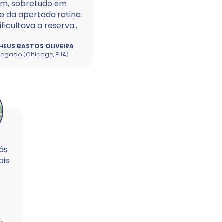
m, sobretudo em
de da apertada rotina
ificultava a reserva...
EUS BASTOS OLIVEIRA
ogado (Chicago, EUA)
rás
ais
o