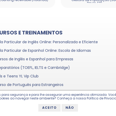
Paulo, SP)
URSOS E TREINAMENTOS
la Particular de Inglês Online: Personalizada e Eficiente
la Particular de Espanhol Online: Escola de Idiomas
rsos de Inglês e Espanhol para Empresas
eparatórios (TOEFL, IELTS e Cambridge)
ds e Teens YL Vip Club
rso de Português para Estrangeiros
kies para segurança e para lhe assegurar uma experiência otimizada. Vo
ookies ao navegar neste ambiente? Conheça a nossa Política de Privaci
ACEITO
NÃO
Trabalhe Conosco
Política de Privacidade
Ir ao Topo