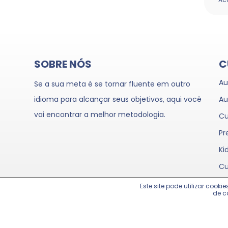
SOBRE NÓS
C
Au
Se a sua meta é se tornar fluente em outro
idioma para alcançar seus objetivos, aqui você
Au
vai encontrar a melhor metodologia.
Cu
Pr
Ki
Cu
Este site pode utilizar coo
de c
© 2021 Goal Up