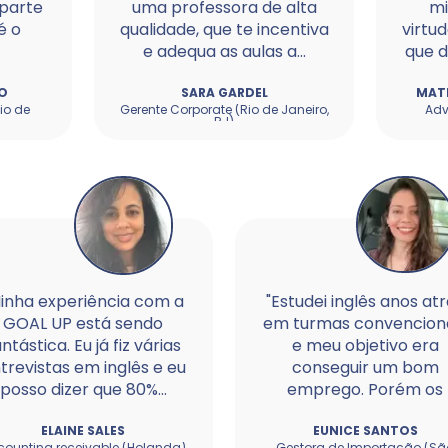
 parte
uma professora de alta
mi
é o
qualidade, que te incentiva
virtu
e adequa as aulas a...
que d
O
SARA GARDEL
MATH
io de
Gerente Corporate (Rio de Janeiro,
Adv
RJ)
inha experiência com a
"Estudei inglês anos at
GOAL UP está sendo
em turmas convencion
ntástica. Eu já fiz várias
e meu objetivo era
trevistas em inglês e eu
conseguir um bom
posso dizer que 80%...
emprego. Porém os
estudos eram...
ELAINE SALES
EUNICE SANTOS
counting receivable (Holanda)
Gestora de Importação (Sã