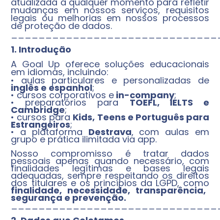
atualizada a qualquer momento para refletir
mudanças em nossos serviços, requisitos
legais ou melhorias em nossos processos
de proteção de dados.
______________________________
1. Introdução
A Goal Up oferece soluções educacionais
em idiomas, incluindo:
• aulas particulares e personalizadas de
inglês e espanhol
;
• cursos corporativos e
in-company
;
• preparatórios para
TOEFL, IELTS e
Cambridge
;
• cursos para
Kids, Teens e Português para
Estrangeiros
;
• a plataforma
Destrava
, com aulas em
grupo e prática ilimitada via app.
Nosso compromisso é tratar dados
pessoais apenas quando necessário, com
finalidades legítimas e bases legais
adequadas, sempre respeitando os direitos
dos titulares e os princípios da LGPD, como
finalidade, necessidade, transparência,
segurança e prevenção.
______________________________