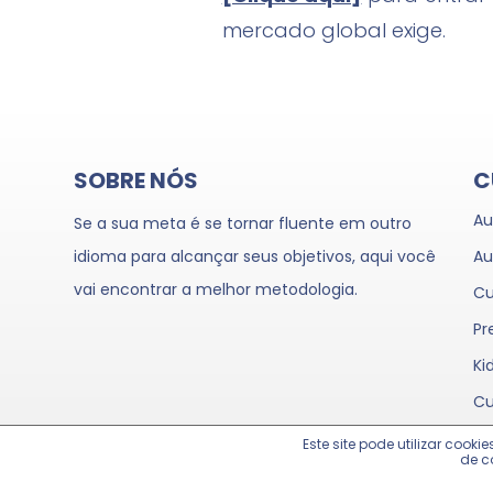
mercado global exige.
SOBRE NÓS
C
Au
Se a sua meta é se tornar fluente em outro
idioma para alcançar seus objetivos, aqui você
Au
vai encontrar a melhor metodologia.
Cu
Pr
Ki
Cu
Este site pode utilizar coo
de c