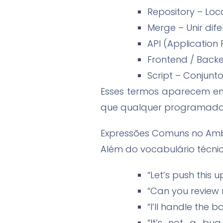
Repository – Lo
Merge – Unir dif
API (Application
Frontend / Backe
Script – Conjunt
Esses termos aparecem em 
que qualquer programador 
Expressões Comuns no Amb
Além do vocabulário técnic
“Let’s push this
“Can you review
“I’ll handle the 
“It’s not a bug,