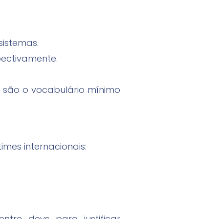
sistemas.
pectivamente.
e são o vocabulário mínimo
mes internacionais:
entre devs para justificar