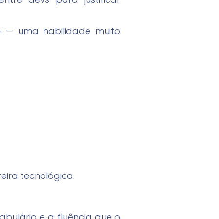
e — uma habilidade muito
eira tecnológica.
bulário e a fluência que o