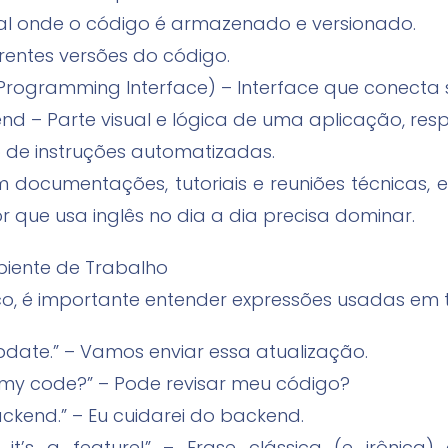
cal onde o código é armazenado e versionado.
erentes versões do código.
 Programming Interface) – Interface que conecta 
nd – Parte visual e lógica de uma aplicação, res
o de instruções automatizadas.
documentações, tutoriais e reuniões técnicas, 
que usa inglês no dia a dia precisa dominar.
iente de Trabalho
o, é importante entender expressões usadas em ti
 update.” – Vamos enviar essa atualização.
 my code?” – Pode revisar meu código?
backend.” – Eu cuidarei do backend.
 it’s a feature!” – Frase clássica (e irônica) 