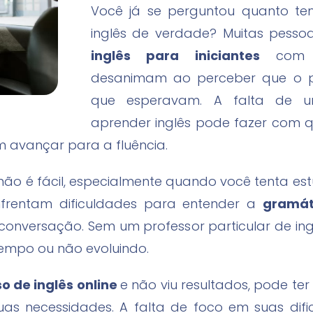
Você já se perguntou quanto t
inglês de verdade? Muitas pes
inglês para iniciantes
com 
desanimam ao perceber que o p
que esperavam. A falta de 
aprender inglês pode fazer com q
em avançar para a fluência.
ão é fácil, especialmente quando você tenta es
nfrentam dificuldades para entender a
gramát
 conversação. Sem um professor particular de in
tempo ou não evoluindo.
o de inglês online
e não viu resultados, pode te
uas necessidades. A falta de foco em suas difi