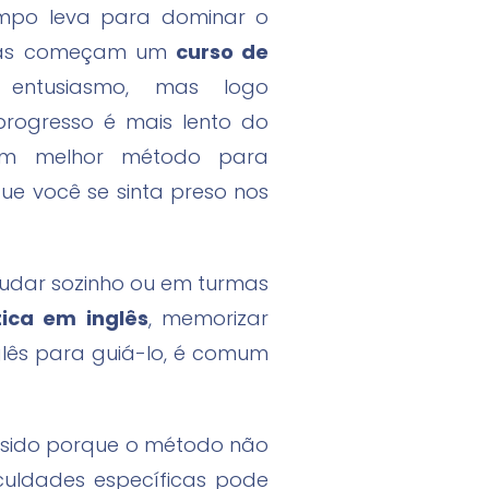
empo leva para dominar o
soas começam um
curso de
entusiasmo, mas logo
rogresso é mais lento do
um melhor método para
ue você se sinta preso nos
tudar sozinho ou em turmas
ica em inglês
, memorizar
glês para guiá-lo, é comum
r sido porque o método não
culdades específicas pode