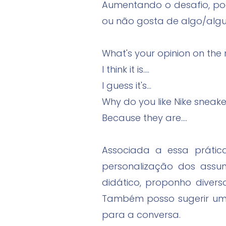
Aumentando o desafio, pod
ou não gosta de algo/algu
What's your opinion on the
I think it is....
I guess it's...
Why do you like Nike sneake
Because they are....
Associada a essa prátic
personalização dos assun
didático, proponho diver
Também posso sugerir uma
para a conversa.